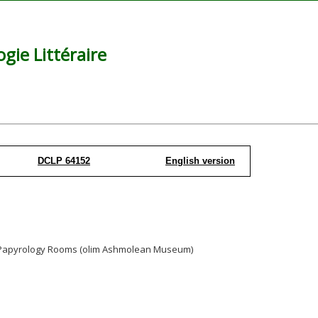
ie Littéraire
DCLP 64152
English version
y, Papyrology Rooms (olim Ashmolean Museum)