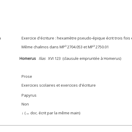
n
Exercice d'écriture : hexamètre pseudo-épique écrit trois fois 
Même chalinos dans MP³ 2704.053 et MP³ 2750.01
Homerus
Ilias
XVI 123 (clausule empruntée à Homerus)
Prose
Exercices scolaires et exercices d'écriture
Papyrus
Non
↓ (→ doc. écrit par la même main)