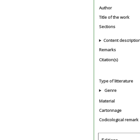
Author
Title of the work
Sections
Content descriptio
Remarks
Citation(s)
Type of litterature
Genre
Material
Cartonnage
Codicological remark