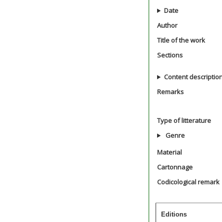
Date
Author
Title of the work
Sections
Content descriptio
Remarks
Type of litterature
Genre
Material
Cartonnage
Codicological remark
Editions