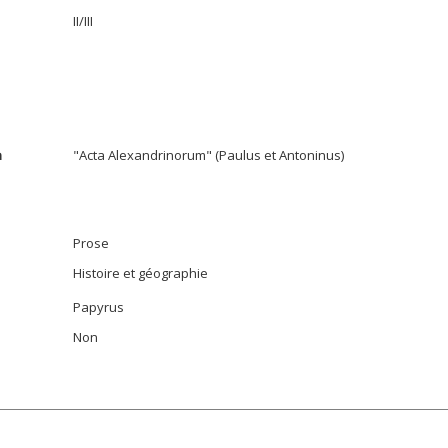
II/III
n
"Acta Alexandrinorum" (Paulus et Antoninus)
Prose
Histoire et géographie
Papyrus
Non