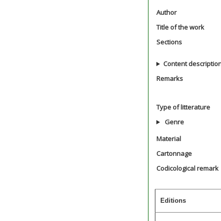
Author
Title of the work
Sections
Content descriptio
Remarks
Type of litterature
Genre
Material
Cartonnage
Codicological remark
Editions