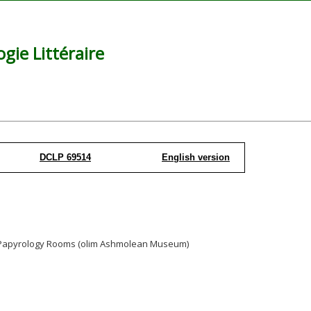
ie Littéraire
DCLP 69514
English version
y, Papyrology Rooms (olim Ashmolean Museum)