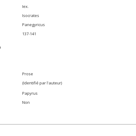
Iex.
Isocrates
Panegyricus
137-141
n
Prose
(Identifié par l'auteur)
Papyrus
Non