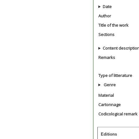
Date
Author
Title of the work
Sections
Content descriptio
Remarks
Type of litterature
Genre
Material
Cartonnage
Codicological remark
Editions