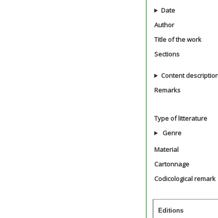
Date
Author
Title of the work
Sections
Content descriptio
Remarks
Type of litterature
Genre
Material
Cartonnage
Codicological remark
Editions