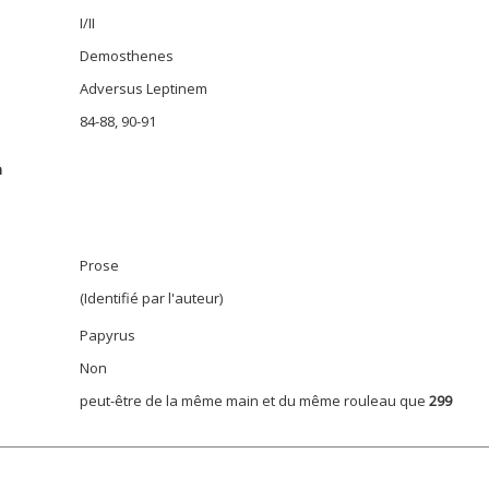
I/II
Demosthenes
Adversus Leptinem
84-88, 90-91
n
Prose
(Identifié par l'auteur)
Papyrus
Non
peut-être de la même main et du même rouleau que
299