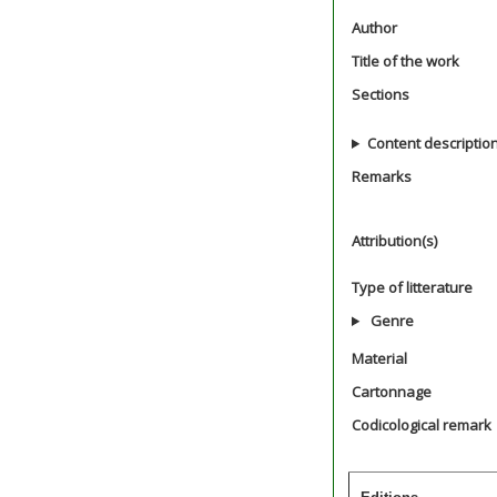
Author
Title of the work
Sections
Content descriptio
Remarks
Attribution(s)
Type of litterature
Genre
Material
Cartonnage
Codicological remark