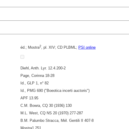
2
éd.; Mostra
, pl. XIV; CD PLBML;
PSI online
Diehl, Anth. Lyr. 12.4.200-2
Page, Corinna 18-28
Id., GLP 1, n° 82
Id., PMG 690 ("Boeotica incerti auctoris")
APF 13.95
C.M. Bowra, CQ 30 (1936) 130
M.L. West, CQ NS 20 (1970) 277-287
B.M. Palumbo Stracca, Mél. Gentili II 407-8
Mostra1 251