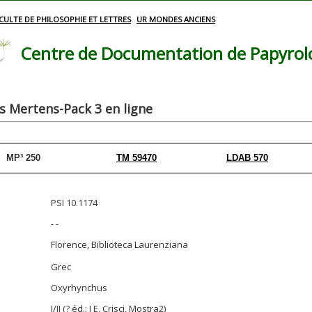
CULTE DE PHILOSOPHIE ET LETTRES
UR MONDES ANCIENS
Centre de Documentation de Papyrolog
 Mertens-Pack 3 en ligne
MP³ 250
TM 59470
LDAB 570
PSI 10.1174
- -
Florence, Biblioteca Laurenziana
Grec
Oxyrhynchus
I/II (? éd.: I E. Crisci, Mostra2)