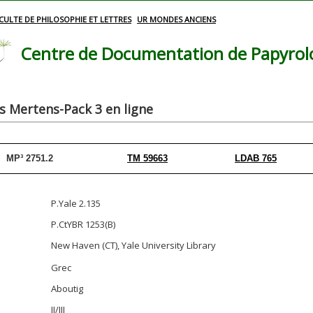
CULTE DE PHILOSOPHIE ET LETTRES
UR MONDES ANCIENS
Centre de Documentation de Papyrolog
 Mertens-Pack 3 en ligne
MP³ 2751.2
TM 59663
LDAB 765
P.Yale 2.135
P.CtYBR 1253(B)
New Haven (CT), Yale University Library
Grec
Aboutig
II/III