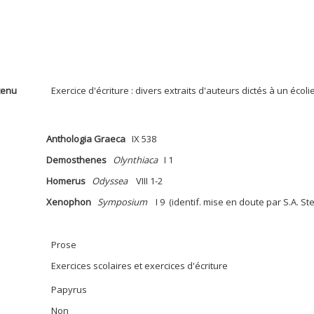
tenu
Exercice d'écriture : divers extraits d'auteurs dictés à un écoli
Anthologia Graeca
IX 538
Demosthenes
Olynthiaca
I 1
Homerus
Odyssea
VIII 1-2
Xenophon
Symposium
I 9 (identif. mise en doute par S.A. St
Prose
Exercices scolaires et exercices d'écriture
Papyrus
Non