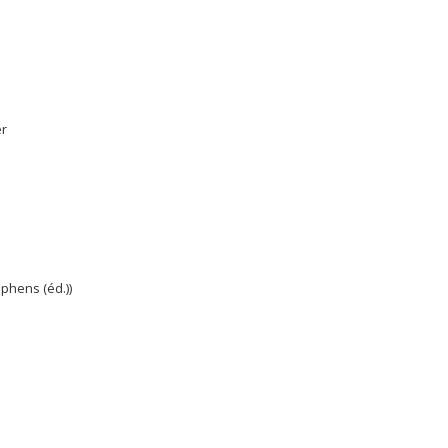
er
ephens (éd.))