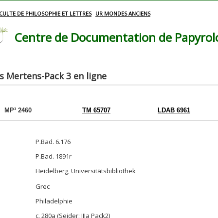
CULTE DE PHILOSOPHIE ET LETTRES
UR MONDES ANCIENS
Centre de Documentation de Papyrolog
 Mertens-Pack 3 en ligne
MP³ 2460
TM 65707
LDAB 6961
P.Bad. 6.176
P.Bad. 1891r
Heidelberg, Universitätsbibliothek
Grec
Philadelphie
c. 280a (Seider; IIIa Pack2)