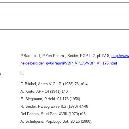
P.Bad., pl. I; P.Zen.Pestm.; Seider, PGP II 2, pl. IV 8;
http://www
heidelberg.de/~gv0/Papyri/VBP_VI/176/VBP_VI_176.html
e
F. Bilabel, Actes V C.I.P. (1938) 78, n° 4
A. Körte, APF 14 (1941) 140
E. Siegmann, P.Heid. 01.176 (1956)
R. Seider, Paläographie II.2 (1970) 47-48
Del Fabbro, Stud.Pap. XVIII (1979) n°5
A. Schutgens, Pap.Lugd.Bat. 20.16 (1980).