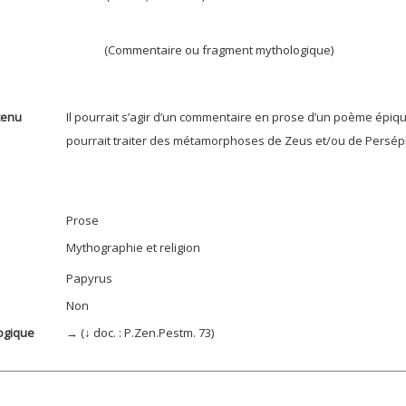
(Commentaire ou fragment mythologique)
tenu
Il pourrait s’agir d’un commentaire en prose d’un poème épiq
pourrait traiter des métamorphoses de Zeus et/ou de Persé
Prose
Mythographie et religion
Papyrus
Non
ogique
→ (↓ doc. : P.Zen.Pestm. 73)