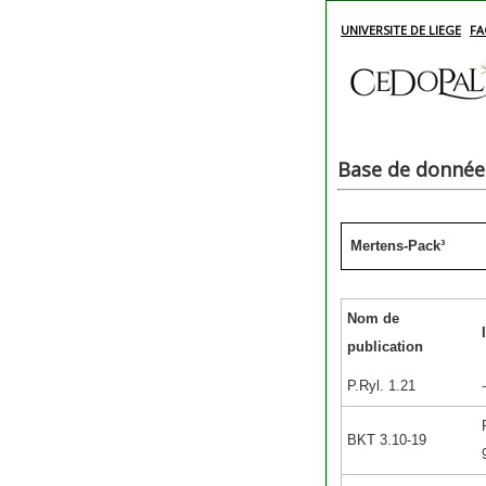
UNIVERSITE DE LIEGE
FA
Base de données
Mertens-Pack³
Nom de
publication
P.Ryl. 1.21
-
BKT 3.10-19