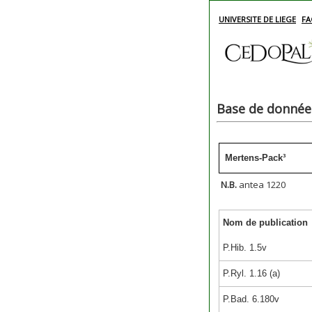
UNIVERSITE DE LIEGE
FA
Base de données
Mertens-Pack³
N.B.
antea 1220
Nom de publication
P.Hib. 1.5v
P.Ryl. 1.16 (a)
P.Bad. 6.180v