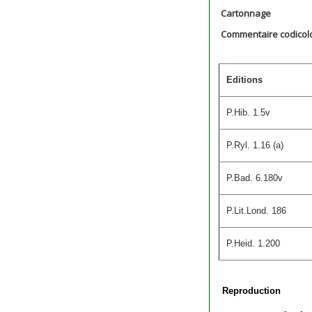
Cartonnage
Commentaire codicol
Editions
P.Hib. 1.5v
P.Ryl. 1.16 (a)
P.Bad. 6.180v
P.Lit.Lond. 186
P.Heid. 1.200
Reproduction