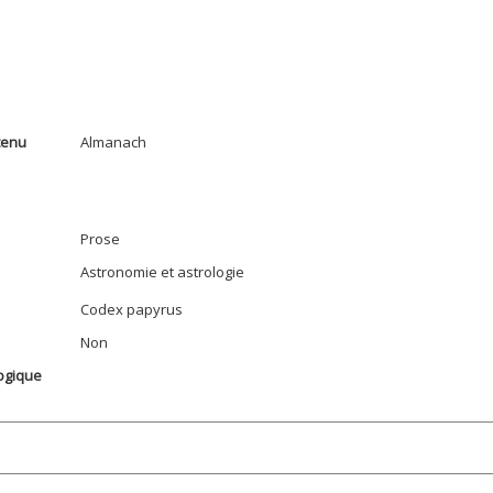
tenu
Almanach
Prose
Astronomie et astrologie
Codex papyrus
Non
ogique