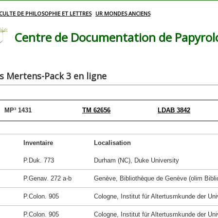
CULTE DE PHILOSOPHIE ET LETTRES
UR MONDES ANCIENS
Centre de Documentation de Papyrolog
 Mertens-Pack 3 en ligne
MP³ 1431
TM 62656
LDAB 3842
Inventaire
Localisation
P.Duk. 773
Durham (NC), Duke University
P.Genav. 272 a-b
Genève, Bibliothèque de Genève (olim Biblio
P.Colon. 905
Cologne, Institut für Altertusmkunde der Uni
P.Colon. 905
Cologne, Institut für Altertusmkunde der Uni