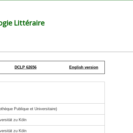
ie Littéraire
DCLP 62656
English version
thèque Publique et Universitaire)
versität zu Köln
versität zu Köln