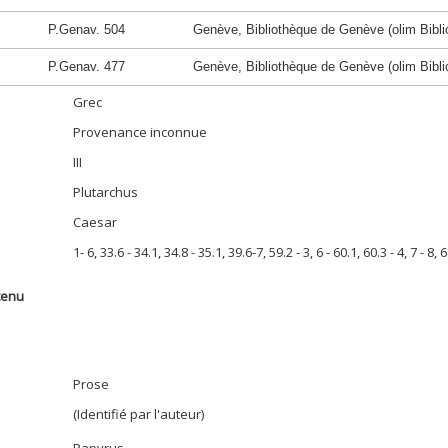
P.Genav. 504
Genève, Bibliothèque de Genève (olim Biblio
P.Genav. 477
Genève, Bibliothèque de Genève (olim Biblio
Grec
Provenance inconnue
III
Plutarchus
Caesar
1- 6, 33.6 - 34.1, 34.8 - 35.1, 39.6-7, 59.2 - 3, 6 - 60.1, 60.3 - 4, 7 - 8, 6
tenu
Prose
(Identifié par l'auteur)