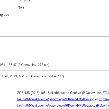
Papyrus
Non
ogique
1951, 138-47 (P.Genav. inv. 272 a-b)
MH, 70, 2013, 10-15 (P.Genav. inv. 504 et 477)
ZPE 185 (2013) 108; Bibliothèque de Genève (P.Genav. inv.
272
fak/ifa/NRWakademie/papyrologie/PKoeln/PK905ar.jpg
et
http://
fak/ifa/NRWakademie/papyrologie/PKoeln/PK905br.jpg; (P.Duk.)