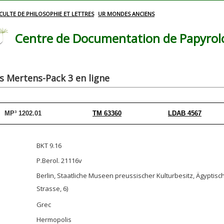
CULTE DE PHILOSOPHIE ET LETTRES
UR MONDES ANCIENS
Centre de Documentation de Papyrolog
 Mertens-Pack 3 en ligne
MP³ 1202.01
TM 63360
LDAB 4567
BKT 9.16
P.Berol. 21116v
Berlin, Staatliche Museen preussischer Kulturbesitz, Ägypt
Strasse, 6)
Grec
Hermopolis