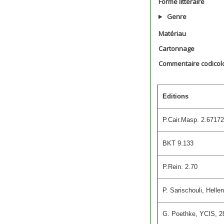
Forme littéraire
Genre
Matériau
Cartonnage
Commentaire codicol
Editions
P.Cair.Masp. 2.67172
BKT 9.133
P.Rein. 2.70
P. Sarischouli, Helle
G. Poethke, YCIS, 28