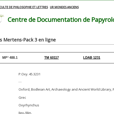
CULTE DE PHILOSOPHIE ET LETTRES
UR MONDES ANCIENS
Centre de Documentation de Papyrolog
 Mertens-Pack 3 en ligne
MP³ 488.1
TM 60117
LDAB 1231
P.Oxy. 45.3231
- -
Oxford, Bodleian Art, Archaeology and Ancient World Librar
Grec
Oxyrhynchus
IIex./IIIin.