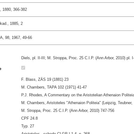
, 1880, 366-382
Akad., 1885, 2
, 98, 1967, 49-66
Diels, pl. II-III; M. Stroppa, Proc. 25 C.I.P. (Ann Arbor, 2010) pl. 
e
F. Blass, ZÄS 19 (1881) 23
M. Chambers, TAPA 102 (1971) 41-47
P.J. Rhodes, A Commentary on the Aristotelian Athenaion Politeia
M. Chambers, Aristoteles "Athenaion Politeia" (Leipzig, Teubner, 
M. Stroppa, Proc. 25 C.I.P. (Ann Arbor, 2010) 747-756
CPF 24.8
Typ. 27
Aristoteles - schede CLGP I 1.4, p. 268