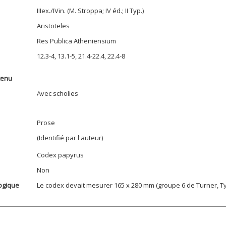
IIIex./IVin. (M. Stroppa; IV éd.; II Typ.)
Aristoteles
Res Publica Atheniensium
12.3-4, 13.1-5, 21.4-22.4, 22.4-8
tenu
Avec scholies
Prose
(Identifié par l'auteur)
Codex papyrus
Non
ogique
Le codex devait mesurer 165 x 280 mm (groupe 6 de Turner, Typ